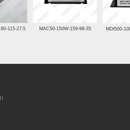
80-115-27.5
MAC50-150W-159-98-35
MDI500-10
用）