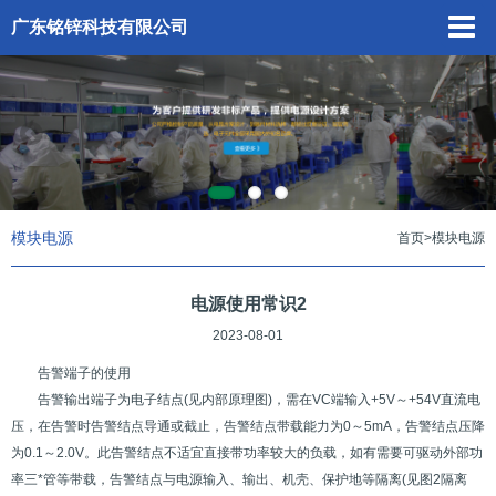
广东铭锌科技有限公司
模块电源
首页
>
模块电源
电源使用常识2
2023-08-01
告警端子的使用
告警输出端子为电子结点(见内部原理图)，需在VC端输入+5V～+54V直流电
压，在告警时告警结点导通或截止，告警结点带载能力为0～5mA，告警结点压降
为0.1～2.0V。此告警结点不适宜直接带功率较大的负载，如有需要可驱动外部功
率三*管等带载，告警结点与电源输入、输出、机壳、保护地等隔离(见图2隔离