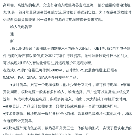
高可靠、高性能的电源。交流市电输入经整流器变成直流,一部分能量给蓄电池组
充电,另一部分能量经逆变器变成交流,经转换开关送到负载。为了在逆变器故障时
仍能向负载提供能量,另一路备用电源通过电源转换开关来实现。
输入失电告警
通
断
现代UPS普遍了采用脉宽调制技术和功率M0SFET、IGBT等现代电力电子器
件,电源的噪声得以降低,而效率和可靠性得以提高。微处理器软硬件技术的引入,
可以实现对UPS的智能化管理,进行远程维护和远程诊断。
在线式UPS的**容量已可作到600kVA。超小型UPS发展也很迅速,已经有
0.5kVA、lVA、2kVA、3kVA等多种规格的产品。
●设计简单。只需一个电源模块，配上少量分立元件，即可获得电源。●缩短
开发周期。模块电源一般备有多种输入、输出选择。用户也可以重复迭加或交叉
迭加，构成积木式组合电源，实现多路输入、输出，大大削减了样机开发时间。
●变更灵活。产品设计如需更改，只需转换或并联另一合适电源模块即可。
●技术要求低。模块电源一般配备标准化前端、高集成电源模块和其他元件，因此
令电源设计更简单。
●模块电源外壳有集热沉、散热器和外壳三位一体的结构形式，实现了模块电源的