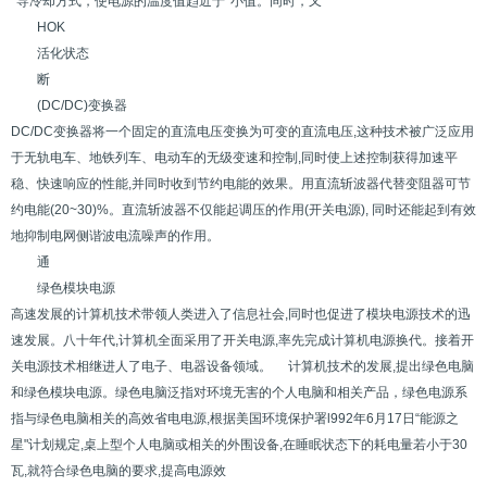
*导冷却方式，使电源的温度值趋近于*小值。同时，又
HOK
活化状态
断
(DC/DC)变换器
DC/DC变换器将一个固定的直流电压变换为可变的直流电压,这种技术被广泛应用
于无轨电车、地铁列车、电动车的无级变速和控制,同时使上述控制获得加速平
稳、快速响应的性能,并同时收到节约电能的效果。用直流斩波器代替变阻器可节
约电能(20~30)%。直流斩波器不仅能起调压的作用(开关电源), 同时还能起到有效
地抑制电网侧谐波电流噪声的作用。
通
绿色模块电源
高速发展的计算机技术带领人类进入了信息社会,同时也促进了模块电源技术的迅
速发展。八十年代,计算机全面采用了开关电源,率先完成计算机电源换代。接着开
关电源技术相继进人了电子、电器设备领域。 计算机技术的发展,提出绿色电脑
和绿色模块电源。绿色电脑泛指对环境无害的个人电脑和相关产品，绿色电源系
指与绿色电脑相关的高效省电电源,根据美国环境保护署l992年6月17日“能源之
星"计划规定,桌上型个人电脑或相关的外围设备,在睡眠状态下的耗电量若小于30
瓦,就符合绿色电脑的要求,提高电源效