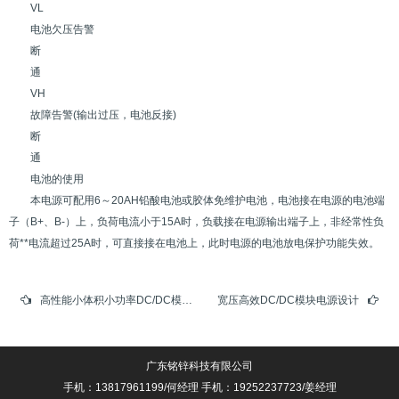
VL
电池欠压告警
断
通
VH
故障告警(输出过压，电池反接)
断
通
电池的使用
本电源可配用6～20AH铅酸电池或胶体免维护电池，电池接在电源的电池端
子（B+、B-）上，负荷电流小于15A时，负载接在电源输出端子上，非经常性负
荷**电流超过25A时，可直接接在电池上，此时电源的电池放电保护功能失效。
高性能小体积小功率DC/DC模块电源研究(1)
宽压高效DC/DC模块电源设计
广东铭锌科技有限公司
手机：13817961199/何经理 手机：19252237723/姜经理