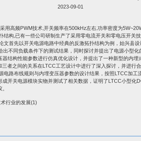
2023-09-01
用高频PWM技术,开关频率在500kHz左右,功率密度为5W~2
扑结构,已有一些公司研制生产了采用零电流开关和零电压开关技
论文首先以开关电源电路中经典的反激拓扑结构为例，始兴县设计了
给出不同负载条件下的测试结果，同时探讨并提出了电源小型化的
压器结构性能参数进行仿真优化设计，并提出了一种新型的内埋
和三者之间的关系在LTCC工艺设计中进行了深入探讨，并进行合理
源电路布线规则与内埋变压器参数的设计结果，按照LTCC加工
成开关电源模块实物并测试了相关数据，证明了LTCC小型化DC
议。
术行业的发展(1)