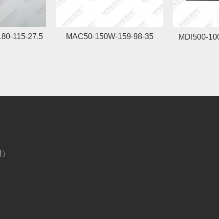
80-115-27.5
MAC50-150W-159-98-35
MDI500-10
用）