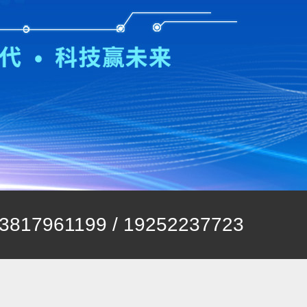
3817961199 / 19252237723